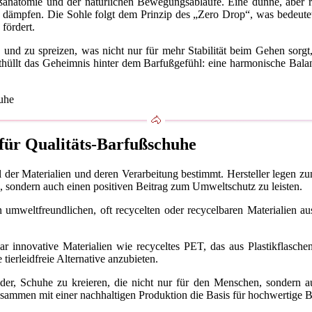
ßanatomie und der natürlichen Bewegungsabläufe. Eine dünne, aber r
 dämpfen. Die Sohle folgt dem Prinzip des „Zero Drop“, was bedeute
fördert.
und zu spreizen, was nicht nur für mehr Stabilität beim Gehen sorgt, 
thüllt das Geheimnis hinter dem Barfußgefühl: eine harmonische Balan
 für Qualitäts-Barfußschuhe
er Materialien und deren Verarbeitung bestimmt. Hersteller legen zun
, sondern auch einen positiven Beitrag zum Umweltschutz zu leisten.
mweltfreundlichen, oft recycelten oder recycelbaren Materialien au
ar innovative Materialien wie recyceltes PET, das aus Plastikflasc
tierleidfreie Alternative anzubieten.
der, Schuhe zu kreieren, die nicht nur für den Menschen, sondern au
usammen mit einer nachhaltigen Produktion die Basis für hochwertige 