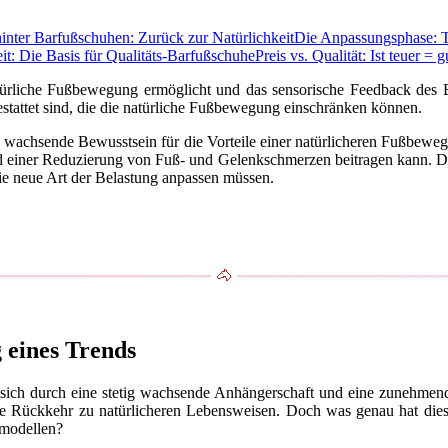
hinter Barfußschuhen: Zurück zur Natürlichkeit
Die Anpassungsphase: T
it: Die Basis für Qualitäts-Barfußschuhe
Preis vs. Qualität: Ist teuer = g
atürliche Fußbewegung ermöglicht und das sensorische Feedback des B
stattet sind, die die natürliche Fußbewegung einschränken können.
s wachsende Bewusstsein für die Vorteile einer natürlicheren Fußbew
nd einer Reduzierung von Fuß- und Gelenkschmerzen beitragen kann. Di
ie neue Art der Belastung anpassen müssen.
 eines Trends
sich durch eine stetig wachsende Anhängerschaft und eine zunehmende
ine Rückkehr zu natürlicheren Lebensweisen. Doch was genau hat di
hmodellen?