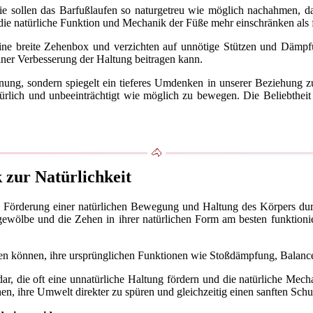
e sollen das Barfußlaufen so naturgetreu wie möglich nachahmen, da
die natürliche Funktion und Mechanik der Füße mehr einschränken als 
 eine breite Zehenbox und verzichten auf unnötige Stützen und Däm
iner Verbesserung der Haltung beitragen kann.
nung, sondern spiegelt ein tieferes Umdenken in unserer Beziehung
rlich und unbeeinträchtigt wie möglich zu bewegen. Die Beliebtheit 
 zur Natürlichkeit
e Förderung einer natürlichen Bewegung und Haltung des Körpers durc
ßgewölbe und die Zehen in ihrer natürlichen Form am besten funktioni
egen können, ihre ursprünglichen Funktionen wie Stoßdämpfung, Balanc
 dar, die oft eine unnatürliche Haltung fördern und die natürliche Me
en, ihre Umwelt direkter zu spüren und gleichzeitig einen sanften Schut