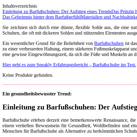
Inhaltsverzeichnis
Einleitung zu Barfußschuhen: Der Aufstieg eines Trends
Das Prinzip 
Das Geheimnis hinter dem Barfußgefühl
Materialien und Nachhaltigke
Sie zeichnen sich durch eine dünne, flexible Sohle aus, die eine n
Schuhen, die oft mit dickeren Sohlen und stützenden Elementen ausge
Ein wesentlicher Grund für die Beliebtheit von
Barfußschuhen
ist da
zu einer verbesserten Haltung, einem stärkeren Fußmuskelapparat u
eine gewisse Eingewöhnungszeit, da sich die Füße und Muskeln an d
Hier geht es zum Sneakly Erfahrungsbericht – Barfußschuhe im Test.
Keine Produkte gefunden.
Ein gesundheitsbewusster Trend:
Einleitung zu Barfußschuhen: Der Aufstieg
Barfußschuhe erleben derzeit eine bemerkenswerte Renaissance, die 
einem vertieften Bewusstsein für Gesundheit, Wohlbefinden und e
Menschen für Barfußschuhe als Alternative zu herkömmlichen Schu