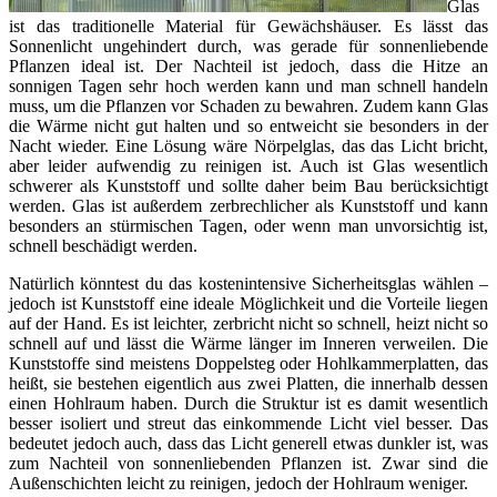
Glas
ist das traditionelle Material für Gewächshäuser. Es lässt das
Sonnenlicht ungehindert durch, was gerade für sonnenliebende
Pflanzen ideal ist. Der Nachteil ist jedoch, dass die Hitze an
sonnigen Tagen sehr hoch werden kann und man schnell handeln
muss, um die Pflanzen vor Schaden zu bewahren. Zudem kann Glas
die Wärme nicht gut halten und so entweicht sie besonders in der
Nacht wieder. Eine Lösung wäre Nörpelglas, das das Licht bricht,
aber leider aufwendig zu reinigen ist. Auch ist Glas wesentlich
schwerer als Kunststoff und sollte daher beim Bau berücksichtigt
werden. Glas ist außerdem zerbrechlicher als Kunststoff und kann
besonders an stürmischen Tagen, oder wenn man unvorsichtig ist,
schnell beschädigt werden.
Natürlich könntest du das kostenintensive Sicherheitsglas wählen –
jedoch ist Kunststoff eine ideale Möglichkeit und die Vorteile liegen
auf der Hand. Es ist leichter, zerbricht nicht so schnell, heizt nicht so
schnell auf und lässt die Wärme länger im Inneren verweilen. Die
Kunststoffe sind meistens Doppelsteg oder Hohlkammerplatten, das
heißt, sie bestehen eigentlich aus zwei Platten, die innerhalb dessen
einen Hohlraum haben. Durch die Struktur ist es damit wesentlich
besser isoliert und streut das einkommende Licht viel besser. Das
bedeutet jedoch auch, dass das Licht generell etwas dunkler ist, was
zum Nachteil von sonnenliebenden Pflanzen ist. Zwar sind die
Außenschichten leicht zu reinigen, jedoch der Hohlraum weniger.