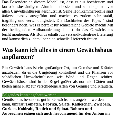
Das Besondere an diesem Modell ist, dass es aus hochfestem und
korrosionsbeständigem Aluminium besteht und somit optimal vor
allen Umwelteinflüssen geschützt ist. Seine Hohlkammerprofile sind
äußerst massiv ausgeführt und machen es zudem sehr stabil,
tragfähig und verwindungssteif. Die Dachlasten des Topas 4 sind
besonders hoch, was es perfekt für schneereiche Gebiete macht! Mit
der beiliegenden Aufbauanleitung kannst du das Gewächshaus
leicht montieren. Als Bonus erhältst du versandkostenfreie Lieferung
und kannst dich zudem über eine schnelle Lieferzeit freuen!
Was kann ich alles in einem Gewächshaus
anpflanzen?
Ein Gewächshaus ist ein großartiger Ort, um Gemüse und Kräuter
anzubauen, da es die Umgebung kontrolliert und die Pflanzen vor
schädlichen Umwelteinflüssen wie Wind und Regen schützt.
Gewächshäuser sind in der Regel größer als normale Gärten und
bieten mehr Platz für verschiedene Arten von Gemüse und Kräutern.
Folgendes kann angebaut werden:
Gemüse, das besonders gut im Gewächshaus angebaut werden
kann, umfasst
Tomaten, Paprika, Salate, Radieschen, Zwiebeln,
Gurken, Kohlrabi, Rettich und Spinat. Bohnen und
Auberginen eignen sich auch hervorragend für den Anbau im