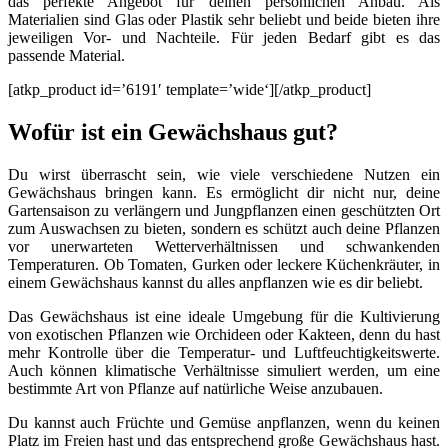
das perfekte Angebot für deinen persönlichen Anbau. Als
Materialien sind Glas oder Plastik sehr beliebt und beide bieten ihre
jeweiligen Vor- und Nachteile. Für jeden Bedarf gibt es das
passende Material.
[atkp_product id=’6191′ template=’wide‘][/atkp_product]
Wofür ist ein Gewächshaus gut?
Du wirst überrascht sein, wie viele verschiedene Nutzen ein
Gewächshaus bringen kann. Es ermöglicht dir nicht nur, deine
Gartensaison zu verlängern und Jungpflanzen einen geschützten Ort
zum Auswachsen zu bieten, sondern es schützt auch deine Pflanzen
vor unerwarteten Wetterverhältnissen und schwankenden
Temperaturen. Ob Tomaten, Gurken oder leckere Küchenkräuter, in
einem Gewächshaus kannst du alles anpflanzen wie es dir beliebt.
Das Gewächshaus ist eine ideale Umgebung für die Kultivierung
von exotischen Pflanzen wie Orchideen oder Kakteen, denn du hast
mehr Kontrolle über die Temperatur- und Luftfeuchtigkeitswerte.
Auch können klimatische Verhältnisse simuliert werden, um eine
bestimmte Art von Pflanze auf natürliche Weise anzubauen.
Du kannst auch Früchte und Gemüse anpflanzen, wenn du keinen
Platz im Freien hast und das entsprechend große Gewächshaus hast.