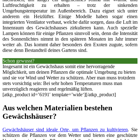
Luftfeuchtigkeit zu erhalten – trotz der sinkenden
Umgebungstemperatur im Außenbereich. Dazu eignet sich unter
anderem ein Heizlüfter. Einige Modelle haben sogar einen
integrierten Ventilator verbaut, welche dafür sorgen, dass die Luft im
Innenraum des Gewächshauses zirkulieren kann. Auch spezielle
Lampen können für einige Pflanzen sinnvoll sein, denn die Intensität
des Sonnenlichtes nimmt in den späteren Monaten im Jahr immer
weiter ab. Das kommt daher besonders den Exoten zugute, sofern
diese denn Bestandteil deines Gartens sind.
Schon gewusst?
Insgesamt ist ein Gewächshaus somit eine hervorragende
Möglichkeit, um deinen Pflanzen die optimale Umgebung zu bieten
und sie vor Wind und Wetter zu schützen. Aber man muss trotzdem
stets vorsichtig sein: Bei sehr hohen Temperaturen muss man
unverzüglich reagieren und regelmäßig lüften.
[atkp_product id=’6191′ template=’wide‘][/atkp_product]
Aus welchen Materialien bestehen
Gewächshäuser?
Gewächshäuser sind ideale Orte, um Pflanzen zu kultivieren
. Sie
schützen die Pflanzen vor dem Wetter und bieten eine geschützte