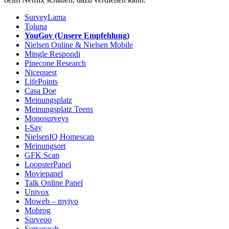
SurveyLama
Toluna
YouGov (Unsere Empfehlung)
Nielsen Online & Nielsen Mobile
Mingle Respondi
Pinecone Research
Nicequest
LifePoints
Casa Doe
Meinungsplatz
Meinungsplatz Teens
Monosurveys
I-Say
NielsenIQ Homescan
Meinungsort
GFK Scan
LoopsterPanel
Moviepanel
Talk Online Panel
Univox
Moweb – myiyo
Mobrog
Surveoo
Surveyeah